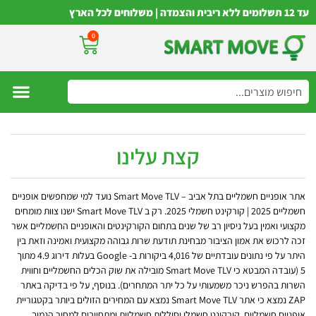
עד 12 תשלומים ללא ריבית והצמדה | משלוחים לכל הארץ
0
קצת עלינו
אתר אופניים חשמליים בתל אביב – Smart Move TLV נועד למי שמחפשים אופניים
חשמליים 2025 | קורקינט חשמלי 2025. רק ב Smart Move TLV ישנו צוות מומחים
מקצועי ואמין בעל ניסיון רב של שנים בתחום הקורקינטים והאופניים החשמליים אשר
זכה לרכוש את אמון הציבור מבחינת תודעת שרות גבוהה מקצועית ואמינה וזאת בין
היתר על פי נתונים עובדתיים של 4,016 ביקורות ב- Google בעלות דירוג 4.9 מתוך
5 (עובדה המבטא כי Smart Move TLV מובילה את שוק הכלים החשמליים וחווית
השרות בהפרש ניכר משמעותי על כל יתר המתחרים). בנוסף, על פי בדיקה באתר
ZAP נמצא כי אתר Smart Move TLV נמצא עם המחירים הזולים ביותר בקטגוריית
אופניים חשמליים, קורקינט חשמלי וסוללות חשמליות ומתחייבים למחיר הנמוך