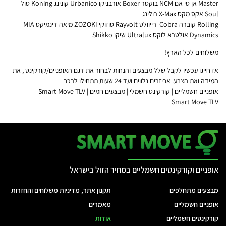
Master ‏אן סי אם NCM בוקסר Boxer ‏אורבניקו Urbanico ‏קונינג Koning ‏סול
Soul ‏אקס מקס X-Max ‏רולינג
Rolling ‏קוברה Cobra ‏ רייוולט Rayvolt ‏סוזוקי ZOZOKI ‏מיאה דינמיקס MIA
Dynamics אולטרא לוקס Ultralux ‏שיקו Shikko
משלוחים לכל הארץ!
אז חייגו עכשיו לקבל שלל מבצעים והנחות לבחור את דגם האופניים/קורקינט , את
המידה ואת הצבע. אביזרים נלווים ועד 24 שעות תתחילו לרכב
אופניים חשמליים | קורקינט חשמלי | מבצעים חמים | Smart Move TLV
Smart Move TLV
אופניים וקורקינטים חשמליים במחיר הזול בישראל
מבצעים מתחלפים
תקנון אתר, מדיניות משלוחים והחזרות
אופניים חשמליים
מאמרים
קורקינטים חשמליים
אודות