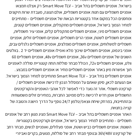
בישראל. אופניים חשמליים בתל אביב – Smart Move TLV רק אצלנו תמצאו
אופניים חשמליים עם חנות אופניים חשמליים, אולם תצוגה, מעבדת שרות תיקונים
ומחסנים הכל במקום אחד בקטגוריות הבאות של אופניים חשמליים – מתחייבים
למחיר הנמוך בישראל, אופניים חשמליים מתקפלים, אופניים חשמליים קטנים,
אופניים חשמליים מיני, אופניים חשמליים מתקפלים קלים, אופני עיר חשמליות,
אופניים חשמליים לשטח, אופני הרים חשמליים, אופניים חשמליים זולים, אופניים
חשמליים למשלוחים, אופניים חשמליים מומלצים, אופניים חשמליים גלגלים עבים,
אופני ביגפוט, אופניים חשמליים שיכוך מלא ואפילו אופניים חשמליים יד 2 . בוולטים
השונים של אופניים חשמליים 36v, אופניים חשמליים 48v, אופניים חשמליים 60
וולט, אופניים חשמליים 72v, הכולל מבחר סוללות תחת קטגוריית סוללה לאופניים
תוך אפשרות מיון באתר אופניים חשמליים מחיר או אופניים חשמליים במבצע .
אופניים חשמליים בתל אביב – Smart Move TLV מתחייבים למחיר הנמוך בישראל.
אם הגעתם לכאן, סימן שאתם על המסלול הנכון לרכישת אופניים חשמליים /
קורקינט חשמלי .אתר זה נועד כדי לאפשר לכל אוהבי האופניים והקורקינטים
החשמליים אופן חדש לרכישת כלים ממיטב החברות, במחירים זולים משמעותית
ובהתחייבות, במרחק שיחת ווצאפ/טלפון 24/7 נוסף על הדרך הישנה והטובה של
קנייה בחנויות.
האתר אופניים חשמליים בתל אביב – Smart Move TLV מציג מגוון רחב של אופניים
חשמליים – מתחייבים למחיר הנמוך בישראל, אופניים וקורקינטים בקטגוריות
השונות: אופניים חשמליים כביש ושטח, אופני פעלולים, ואופניים לנשים, מבחר רחב
של קורקינט 36V/48V ובנוסף מבחר רחב של סוללות, מנועים, בקרים ואביזרי