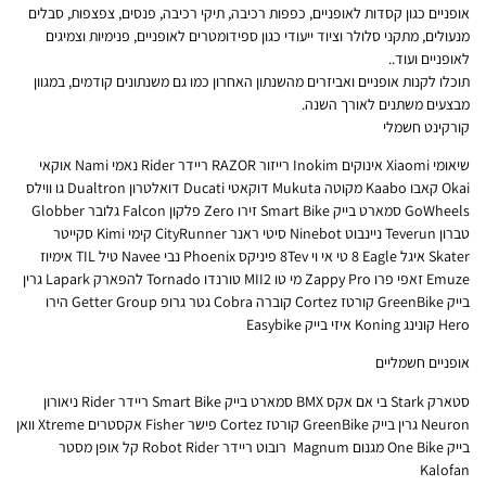
אופניים כגון קסדות לאופניים, כפפות רכיבה, תיקי רכיבה, פנסים, צפצפות, סבלים
מנעולים, מתקני סלולר וציוד ייעודי כגון ספידומטרים לאופניים, פנימיות וצמיגים
לאופניים ועוד..
תוכלו לקנות אופניים ואביזרים מהשנתון האחרון כמו גם משנתונים קודמים, במגוון
מבצעים משתנים לאורך השנה.
קורקינט חשמלי
שיאומי Xiaomi ‏אינוקים Inokim ‏רייזור RAZOR ‏ריידר Rider ‏נאמי Nami ‏אוקאי
Okai ‏קאבו Kaabo ‏מקוטה Mukuta ‏דוקאטי Ducati ‏דואלטרון Dualtron ‏גו ווילס
GoWheels ‏סמארט בייק Smart Bike זירו Zero ‏פלקון Falcon גלובר Globber
‏טברון Teverun ‏ניינבוט Ninebot סיטי ראנר CityRunner קימי Kimi ‏סקייטר
Skater ‏איגל Eagle ‏8 טי אי וי 8Tev ‏פיניקס Phoenix ‏נבי Navee ‏טיל TIL ‏אימיוז
Emuze זאפי פרו Zappy Pro ‏מי טו MII2 ‏טורנדו Tornado ‏להפארק Lapark ‏גרין
בייק GreenBike ‏קורטז Cortez ‏קוברה Cobra ‏גטר גרופ Getter Group הירו
Hero ‏קונינג Koning ‏איזי בייק Easybike
אופניים חשמליים
סטארק Stark ‏בי אם אקס BMX ‏סמארט בייק Smart Bike ריידר Rider ‏ניאורון
Neuron ‏גרין בייק GreenBike קורטז Cortez ‏פישר Fisher‏ אקסטרים Xtreme ‏וואן
בייק One Bike מגנום Magnum ‏ רובוט ריידר Robot Rider קל אופן מסטר
Kalofan