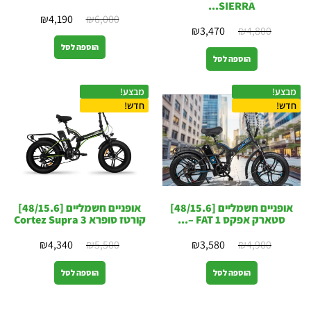
SIERRA...
₪
4,190
₪
6,000
₪
3,470
₪
4,800
הוספה לסל
הוספה לסל
מבצע!
מבצע!
חדש!
חדש!
אופניים חשמליים [48/15.6]
אופניים חשמליים [48/15.6]
סטארק אפקס 1 FAT –...
קורטז סופרא Cortez Supra 3
₪
4,340
₪
5,500
₪
3,580
₪
4,900
הוספה לסל
הוספה לסל