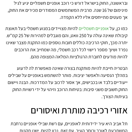
ובראשונה, החוק בישראל דורש כי רוכב אופניים חשמליים יגיע לגיל
מינימום של 16 שנה. מרבית המשתמשים המסודרים מכירים את החוק,
אך מעטים מתייחסים אליו ללא הקפדה.
כמו כן, על
אופניים חשמליים
להיות מצויידים במנוע חשמלי בעל תאוצת
קיבולת שאינה עולה על 250 וואט, והם מוגבלים למהירות של 25 קמ"ש.
יתרה מכך, חוקי הרכיבה כוללים חובות נוספים כמו התקנת מצבר שאינו
נפרד ושיוך מספר רישוי לכל רכב חשמלי, מה שמחייב את הרוכבים
להיות מודעים לחוברת הרגולציות המלאה המצופה מהם.
הבטריה חייבת להיות מותקנת בצורה שאינה מאפשרת לה לרעוע
במהלך הנסיעה ולאפשר יציבות. מותר להשתמש באופניים על שבילים
ייעודיים בלבד או בכבישים, אך אסור לרכוב על המדרכות. הבנה ויישום
החוק חשובים משני סיבות: בטיחות הרוכב וזיהוי על ידי רשויות החוק
בעיתות הצורך.
אזורי רכיבה מותרת ואיסורים
תל אביב היא עיר ידידותית לאופניים, עם רשת שבילי אופניים נרחבת
המשתרעת לאורך ורוחב העיר. עם זאת, נכון להיום, ישנן תקנות