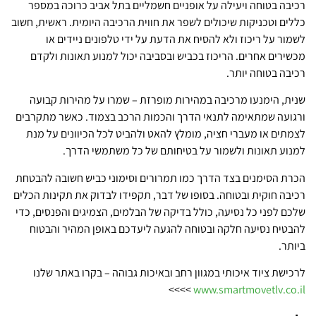
רכיבה בטוחה ויעילה על אופניים חשמליים בתל אביב כרוכה במספר
כללים וטכניקות שיכולים לשפר את חווית הרכיבה היומית. ראשית, חשוב
לשמור על ריכוז ולא להסיח את הדעת על ידי טלפונים ניידים או
מכשירים אחרים. הריכוז בכביש ובסביבה יכול למנוע תאונות ולקדם
רכיבה בטוחה יותר.
שנית, הימנעו מרכיבה במהירות מופרזת – שמרו על מהירות קבועה
ורגועה שמתאימה לתנאי הדרך והכמות הרכב בצמוד. כאשר מתקרבים
לצמתים או מעברי חציה, מומלץ להאט ולהביט לכל הכיוונים על מנת
למנוע תאונות ולשמור על בטיחותם של כל משתמשי הדרך.
הכרת הסימנים בצד הדרך כמו תמרורים וסימוני כביש חשובה להבטחת
רכיבה חוקית ובטוחה. בסופו של דבר, תקפידו לבדוק את תקינות הכלים
שלכם לפני כל נסיעה, כולל בדיקה של הבלמים, הצמיגים והפנסים, כדי
להבטיח נסיעה חלקה ובטוחה להגעה ליעדכם באופן המהיר והבטוח
ביותר.
לרכישת ציוד איכותי במגוון רחב ובאיכות גבוהה – בקרו באתר שלנו
>>>>
www.smartmovetlv.co.il