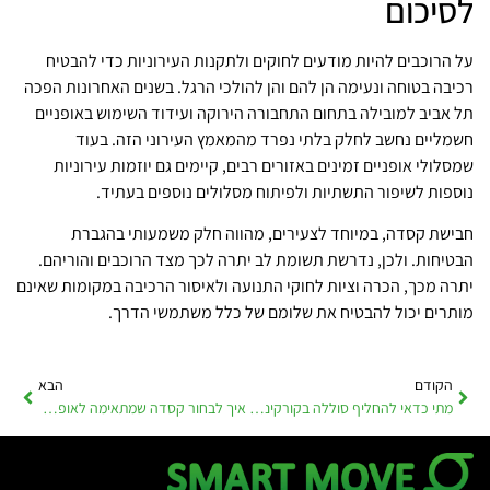
לסיכום
על הרוכבים להיות מודעים לחוקים ולתקנות העירוניות כדי להבטיח
רכיבה בטוחה ונעימה הן להם והן להולכי הרגל. בשנים האחרונות הפכה
תל אביב למובילה בתחום התחבורה הירוקה ועידוד השימוש באופניים
חשמליים נחשב לחלק בלתי נפרד מהמאמץ העירוני הזה. בעוד
שמסלולי אופניים זמינים באזורים רבים, קיימים גם יוזמות עירוניות
נוספות לשיפור התשתיות ולפיתוח מסלולים נוספים בעתיד.
חבישת קסדה, במיוחד לצעירים, מהווה חלק משמעותי בהגברת
הבטיחות. ולכן, נדרשת תשומת לב יתרה לכך מצד הרוכבים והוריהם.
יתרה מכך, הכרה וציות לחוקי התנועה ולאיסור הרכיבה במקומות שאינם
מותרים יכול להבטיח את שלומם של כלל משתמשי הדרך.
הקודם
הבא
מתי כדאי להחליף סוללה בקורקינט? סימנים מקדימים שחשוב להכיר
איך לבחור קסדה שמתאימה לאופניים / קורקינט – בלי להתפשר על בטיחות