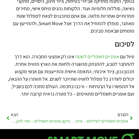
בנוסף, החנות מחזיקה אביזרי בטיחות, ציוד מיגון, כיסויים, מתקני
נשיאה, סוללות חלופיות ועוד. הלקוחות נהנים מיחס אישי, מחירים
תחרותיים ואחריות מלאה. אם אתם מתכננים לצאת למסלול שטח
מאתגר, מומלץ להתחיל את הדרך אצל Smart Move, ולהתייעץ עם
מומחים שבאמת מבינים.
לסיכום
טיול עם
אופניים חשמליים לשטח
אינו רק אמצעי תחבורה. הוא דרך
להתחבר לטבע, להתנתק מהשגרה ולחוות את הארץ מזווית אחרת.
תכנון נכון, ציוד איכותי, התאמה אישית והתייעצות עם אנשי מקצוע
יכולים לשדרג כל מסלול לחוויה שתיזכר לשנים. אל תוותרו על ההנאה,
אל תתפשרו על הבטיחות – ורכבו בחכמה. העולם מחכה לכם בשביל,
ועם אופניים חשמליים מתאימים – כל מטרה נראית קרובה יותר.
הקודם
הבא
אופניים חשמליים לשליחים – איזה דגמים מתאימים למשלוחים?
תיקון אופניים חשמליים – מתי לתקן ומתי פשוט להחליף