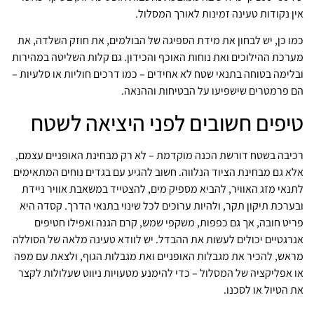
אין נקודות טעינה זמינות לאורך המסלול.
כמו כן, יש לבחון את מידת הספיגה של הבולמים, את חוזק השלדה, את
מערכת ההילוכים ואת נוחות האוכף והכידון. גם קלות השליטה במהירות
ובלימה בטוחה בתנאי שטח לא אחידים – כמו דרכים חוליות או סלעיות –
הם פרמטרים שישפיעו על הבטיחות וההנאה.
טיפים חשובים לפני היציאה לשטח
רכיבה בשטח דורשת הכנה מוקדמת – לא רק מבחינת האופניים עצמם,
אלא גם מבחינת הציוד הנלווה. חשוב להגיע עם בגדים נוחים המתאימים
לתנאי מזג האוויר, להביא מספיק מים, להצטייד במשאבת אוויר ניידת
ובערכת תיקון תקר, ולהיות ערוכים לכל שינוי בתנאי הדרך. קסדה היא
פריט חובה, אך גם כפפות, משקפי שמש, קרם הגנה ואפילו חטיפים
אנרגטיים יכולים לעשות את ההבדל. יש לוודא טעינה מלאה של הסוללה
מראש, להכיר את מגבלות האופניים ואת מגבלות הגוף, ולצאת עם מפה
או אפליקציה של המסלול – כדי להימנע מטעויות ניווט שעלולות לקצר
את הטיול או לסכנו.