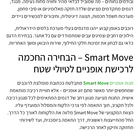
ובולמים נחותים – מה שמוביל לבלאי מהיר וחוויה פחות נעימה. מנגד,
דגמים מתקדמים מציעים שלדה חזקה מאלומיניום או סיבי פחמן,
מערכות חשמל חכמות, תצוגה דיגיטלית, וחיבורים למכשירים ניידים.
רוכבים באופן קבוע ייהנו מדגמים בעלי מערכת בלמים הידראולית,
הילוכים רחבים וצמיגים עבים שמתמודדים עם כל אתגר. בבחירת הדגם
כדאי גם לבחון את זמינות חלקי החילוף, שירות היבואן ומשך האחריות.
Smart Move – הבחירה החכמה
לרכישת אופניים לטיולי שטח
חנות אופניים
Smart Move
מתבלטת ככתובת מומלצת לרוכבים
שמחפשים יותר מאשר סתם זוג אופניים – אלא חוויית רכיבה מותאמת
אישית. החנות מציעה מגוון רחב של דגמים המתאימים לכל סגנון רכיבה
ולכל תקציב, תוך התאמה לפי צרכי הלקוח והמסלול המועדף עליו.
הצוות המקצועי של Smart Move מלווה את הלקוחות לאורך כל הדרך.
החל מהתייעצות ראשונית, דרך התאמה ביומכנית, ועד לשירותי
תחזוקה ותיקון לאחר הרכישה.