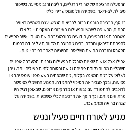
ההפעלה הרציפה של שרירי הרגליים, הליבה והגב מסייעת בשיפור
סיבולת לב-ריאה ובשמירה על טונוס שרירי כללי.
בנוסף, הרכיבה תורמת רבות לבריאות הנפש. עצם השהייה באוויר
הפתוח, החשיפה לשמש והפעילות האירובית העקבית – כל אלו
משחררים אנדורפינים, הידועים כהורמוני "תחושת הטוב", אשר מסייעים
להפחתת דיכאון וחרדה. רבים מהרוכבים מדווחים על ירידה ברמות
הסטרס והגברת תחושת השליטה והחיוניות לאחר רכיבה יומית.
אפילו אצל אנשים שאינם מורגלים בפעילות גופנית, המעבר לאופניים
חשמליים מהווה נקודת פתיחה נגישה ובטוחה לחיים פעילים יותר. ניתן
לשלוט על רמת המאמץ בקלות, מה שמפחית חשש מפני עומס יתר או
פציעות, ובכך מגביר את הסיכוי להתמדה. המנוע החשמלי מאפשר
לרוכבים להתמודד עם גבעות או מרחקים ארוכים, שבאופן רגיל היו
מרתיעים אותם, וכך הופך את הרכיבה לכלי משמעותי בשמירה על
שגרה בריאה ומתמשכת.
מניע לאורח חיים פעיל ונגיש
הזמינות והקלות שברכיבה על אופניים חשמליים מעודדות רוכבים