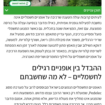
תוכן עניינים
לעיתים קרובות עולה הטענה שרכיבה על אופניים חשמליים אינה
נחשבת לפעילות גופנית אמיתית, כאילו מדובר בנסיעה עצלה על כורסה
ממונעת. עם זאת, המציאות שונה בתכלית. גם כאשר המנוע החשמלי
פועל ומסייע ברכיבה, הגוף עדיין מתאמץ: הרוכב מדווש, מפעיל את
שרירי הרגליים, משפר את סיבולת הלב-ריאה, ושורף קלוריות. למעשה,
דווקא השילוב שבין מאמץ מתון לתנועה שוטפת לאורך זמן הוא המפתח
לשריפת קלוריות עקבית. במאמר זה נבחן לעומק את השפעת הרכיבה
על אופניים חשמליים על חילוף החומרים ושריפת האנרגיה.
ההבדל בין אופניים רגילים
לחשמליים – לא מה שחשבתם
האופניים החשמליים הנפוצים בישראל מבוססים לרוב על מערכת מסוג
Pedelec, שפועלת רק כאשר הרוכב עצמו מדווש. המשמעות היא
שהמנוע אינו מחליף את פעולת הדיווש, אלא מחזק אותה. אמנם מדובר
בסיוע מכני, אך הרכיבה אינה פאסיבית כלל. הגוף נדרש לעבודה