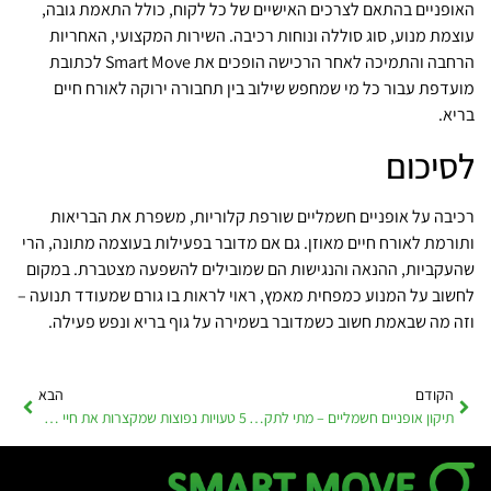
האופניים בהתאם לצרכים האישיים של כל לקוח, כולל התאמת גובה,
עוצמת מנוע, סוג סוללה ונוחות רכיבה. השירות המקצועי, האחריות
הרחבה והתמיכה לאחר הרכישה הופכים את Smart Move לכתובת
מועדפת עבור כל מי שמחפש שילוב בין תחבורה ירוקה לאורח חיים
בריא.
לסיכום
רכיבה על אופניים חשמליים שורפת קלוריות, משפרת את הבריאות
ותורמת לאורח חיים מאוזן. גם אם מדובר בפעילות בעוצמה מתונה, הרי
שהעקביות, ההנאה והנגישות הם שמובילים להשפעה מצטברת. במקום
לחשוב על המנוע כמפחית מאמץ, ראוי לראות בו גורם שמעודד תנועה –
וזה מה שבאמת חשוב כשמדובר בשמירה על גוף בריא ונפש פעילה.
הקודם
הבא
תיקון אופניים חשמליים – מתי לתקן ומתי פשוט להחליף
5 טעויות נפוצות שמקצרות את חיי הסוללה באופניים חשמליים