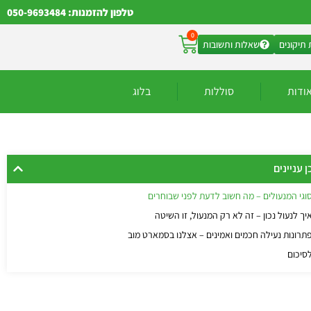
טלפון להזמנות: 050-9693484
0
תיקונים
שאלות ותשובות
ודות
סוללות
בלוג
ן עניינים
וגי המנעולים – מה חשוב לדעת לפני שבוחרים
יך לנעול נכון – זה לא רק המנעול, זו השיטה
תרונות נעילה חכמים ואמינים – אצלנו בסמארט מוב
סיכום