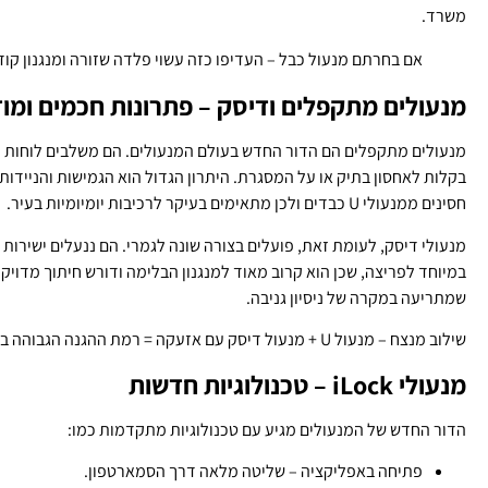
משרד.
אם בחרתם מנעול כבל – העדיפו כזה עשוי פלדה שזורה ומנגנון קוד
מנעולים מתקפלים ודיסק – פתרונות חכמים ומוד
מנעולים מתקפלים הם הדור החדש בעולם המנעולים. הם משלבים לוחות פ
בקלות לאחסון בתיק או על המסגרת. היתרון הגדול הוא הגמישות והניידות
חסינים ממנעולי U כבדים ולכן מתאימים בעיקר לרכיבות יומיומיות בעיר.
מנעולי דיסק, לעומת זאת, פועלים בצורה שונה לגמרי. הם ננעלים ישירות
במיוחד לפריצה, שכן הוא קרוב מאוד למנגנון הבלימה ודורש חיתוך מדויק
שמתריעה במקרה של ניסיון גניבה.
שילוב מנצח – מנעול U + מנעול דיסק עם אזעקה = רמת ההגנה הגבוהה ביותר לאופניים החשמליים שלכם.
מנעולי iLock – טכנולוגיות חדשות
הדור החדש של המנעולים מגיע עם טכנולוגיות מתקדמות כמו:
פתיחה באפליקציה – שליטה מלאה דרך הסמארטפון.