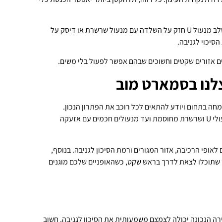
– הדרך היעילה ביותר להרתיע גנבים היא לשלב מנעול U חזק על השלדה עם מנעול שרשרת או דיסק על
סיכוי לגניבה.
ם אזורים שקטים וחשוכים שבהם אפשר לפעול בלי משים.
צלנו בסמארט מוב
חה בתחום ויודע להתאים לכל רוכב את הפתרון הנכון.
אצלנו בסמארט מוב, מציעים מגוון רחב של מנעולים מקצועיים, החל ממנעולי U ושרשרת מחוסמת ועד מנעולים חכמים עם אזעקה
לאופי הרכיבה, אזור המגורים ורמת הסיכון לגניבה. בנוסף,
כך שתוכלו לצאת לדרך בראש שקט, כשהאופניים שלכם מוגנים
רה הנכונה יכולה לצמצם משמעותית את הסיכון לגניבה. חשוב