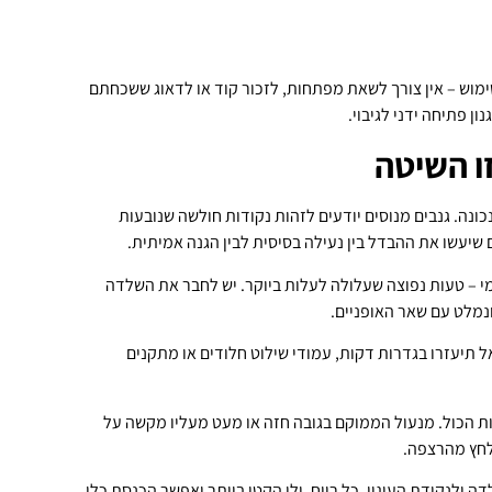
מוש – אין צורך לשאת מפתחות, לזכור קוד או לדאוג ששכחתם
ן פתיחה ידני לגיבוי.
זו השיטה
נה. גנבים מנוסים יודעים לזהות נקודות חולשה שנובעות
שיעשו את ההבדל בין נעילה בסיסית לבין הגנה אמיתית.
י – טעות נפוצה שעלולה לעלות ביוקר. יש לחבר את השלדה
ונמלט עם שאר האופניים.
תיעזרו בגדרות דקות, עמודי שילוט חלודים או מתקנים
ת הכול. מנעול הממוקם בגובה חזה או מעט מעליו מקשה על
לחץ מהרצפה.
 ולנקודת העיגון. כל רווח, ולו הקטן ביותר יאפשר הכנסת כלי