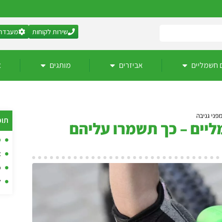
שירות לקוחות
מעבדת 
 חשמליים
אביזרים
מותגים
א
פני גניבה
תוכ
ליים – כך תשמרו עליהם
ס
א
פ
ל