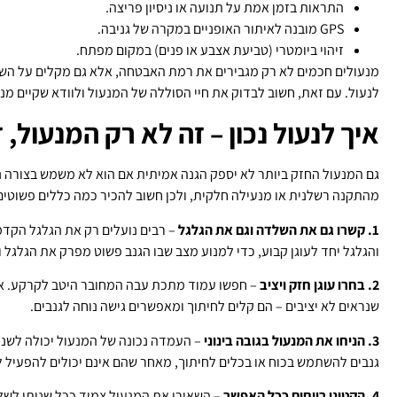
התראות בזמן אמת על תנועה או ניסיון פריצה.
GPS מובנה לאיתור האופניים במקרה של גניבה.
זיהוי ביומטרי (טביעת אצבע או פנים) במקום מפתח.
מנעולים חכמים לא רק מגבירים את רמת האבטחה, אלא גם מקלים על השי
לנעול. עם זאת, חשוב לבדוק את חיי הסוללה של המנעול ולוודא שקיים מנגנו
איך לנעול נכון – זה לא רק המנעול, 
גם המנעול החזק ביותר לא יספק הגנה אמיתית אם הוא לא משמש בצורה נכו
מהתקנה רשלנית או מנעילה חלקית, ולכן חשוב להכיר כמה כללים פשוטים 
1. קשרו גם את השלדה וגם את הגלגל
– רבים נועלים רק את הגלגל הקדמ
והגלגל יחד לעוגן קבוע, כדי למנוע מצב שבו הגנב פשוט מפרק את הגלגל 
2. בחרו עוגן חזק ויציב
– חפשו עמוד מתכת עבה המחובר היטב לקרקע. אל 
שנראים לא יציבים – הם קלים לחיתוך ומאפשרים גישה נוחה לגנבים.
3. הניחו את המנעול בגובה בינוני
– העמדה נכונה של המנעול יכולה לשנו
גנבים להשתמש בכוח או בכלים לחיתוך, מאחר שהם אינם יכולים להפעיל 
4. הקטינו רווחים ככל האפשר
– השאירו את המנעול צמוד ככל שניתן לשלדה