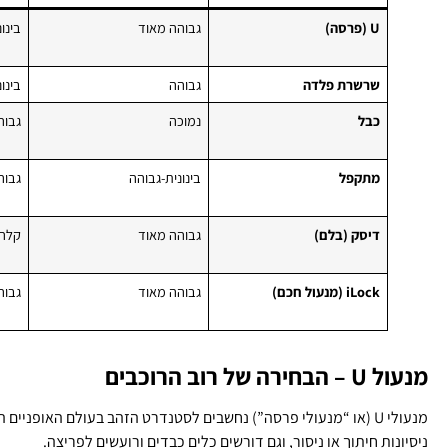
U (פרסה)
גבוהה מאוד
בינונ
שרשרת פלדה
גבוהה
בינו
כבל
נמוכה
גבוה
מתקפל
בינונית-גבוהה
גבוה
דיסק (בלם)
גבוהה מאוד
קלה
iLock (מנעול חכם)
גבוהה מאוד
גבוה
מנעול U – הבחירה של רוב הרוכבים
מנעולי U (או “מנעולי פרסה”) נחשבים לסטנדרט הזהב בעולם האופ
ניסיונות חיתוך או ניסור, וגם דורשים כלים כבדים ורועשים לפריצה.