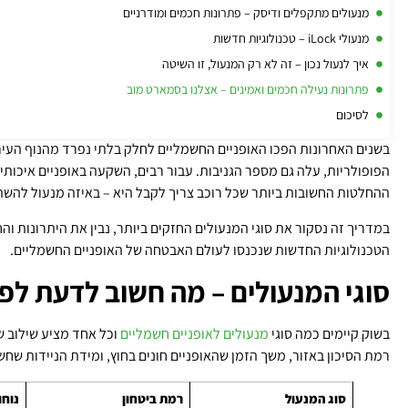
מנעולים מתקפלים ודיסק – פתרונות חכמים ומודרניים
מנעולי iLock – טכנולוגיות חדשות
איך לנעול נכון – זה לא רק המנעול, זו השיטה
פתרונות נעילה חכמים ואמינים – אצלנו בסמארט מוב
לסיכום
בשנים האחרונות הפכו האופניים החשמליים לחלק בלתי נפרד מהנוף העירונ
הפופולריות, עלה גם מספר הגניבות. עבור רבים, השקעה באופניים איכותי
ההחלטות החשובות ביותר שכל רוכב צריך לקבל היא – באיזה מנעול להש
במדריך זה נסקור את סוגי המנעולים החזקים ביותר, נבין את היתרונות והח
הטכנולוגיות החדשות שנכנסו לעולם האבטחה של האופניים החשמליים.
סוגי המנעולים – מה חשוב לדעת לפנ
בשוק קיימים כמה סוגי
מנעולים לאופניים חשמליים
וכל אחד מציע שילוב ש
רמת הסיכון באזור, משך הזמן שהאופניים חונים בחוץ, ומידת הניידות שחש
סוג המנעול
רמת ביטחון
נוחו