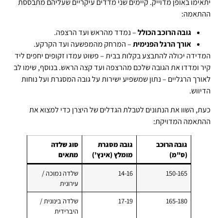
יתאימו באופן מדוייק. קיימים שני מדדים עיקריים שעליהם מתבססת
ההתאמה:
גובה הרוכב הכולל
– נמדד מהראש ועד הרצפה.
אורך הרגל הפנימית
– המרחק מהמפשעה ועד הקרקע.
המדידה יכולה להתבצע בקלות בבית – פשוט עמדו זקופים יחפים ליד
קיר ומדדו את הגובה שלכם מהרצפה ועד קצה הראש. בנוסף, שימו לב
לאורך הרגליים – נתון שמשפיע ישירות על גובה המסגרת ועל נוחות
הדיווש.
כעת, השוו את הנתונים לטבלת הגדלים של היצרן כדי למצוא את
ההתאמה המדויקת:
גובה הרוכב
גובה מסגרת
סוג שלדה
(ס"מ)
מומלץ (אינץ’)
מתאים
150-165
14-16
שלדה נמוכה /
עירונית
165-180
17-19
שלדה בינונית /
היברידית