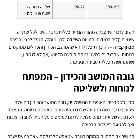
180-195
20-22
שלדה גבוהה /
שטח או טיולים
חשוב לזכור שהטבלה מהווה הנחיה כללית בלבד, שכן לכל יצרן יש
שינויים קלים במידות ובזוויות השלדה. לכן, מומלץ תמיד לבצע רכיבת
מבחן קצרה – רק כך תוכלו לוודא שהמושב, הכידון והפדלים ממוקמים
בנוחות, שהרגליים כמעט נמתחות בעת הדיווש (אך לא לגמרי),
ושהתחושה הכללית טבעית ונעימה.
גובה המושב והכידון – המפתח
לנוחות ולשליטה
מבין כל מרכיבי האופניים החשמליים, גובה המושב והכידון הם אלה
שקובעים עד כמה הנסיעה שלכם תהיה נוחה, מאוזנת ובטוחה. התאמה
לא נכונה של אחד מהם עלולה לגרום לעומסים על הגוף, לאובדן יציבות
ואף לפגיעה ביעילות הרכיבה.
המושב צריך להיות ממוקם בגובה שמאפשר לרגל להישאר כמעט ישרה