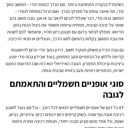
כשהפדל בנקודה התחתונה ביותר. אם הברך כפופה מדי – המושב נמוך
מדי, מה שיוצר עומס על מפרקי הברך. ואם הרגל נמתחת לגמרי –
המושב גבוה מדי, דבר שעלול לגרום לכאבי גב או אגן. גובה מושב נכון
שומר על יציבה טבעית, מפחית עייפות ומשפר את ניצול הכוח בזמן
הדיווש. מומלץ לבחור בדגם עם מנגנון כיוון מהיר, שיאפשר לכם לשנות
את גובה המושב בקלות בהתאם לסוג הדרך, הנעליים או תנאי הרכיבה.
גם גובה הכידון משחק תפקיד חשוב. כידון נמוך מדי יגרום להישענות
קדימה וללחץ על הכתפיים והגב התחתון, בעוד שכידון גבוה מדי יפגע
ביציבות וביכולת התמרון. הגובה האידיאלי הוא כזה שבו הזרועות כמעט
ישרות, הכתפיים רפויות והגב בזווית טבעית ונוחה.
סוגי אופניים חשמליים והתאמתם
לגובה
לא כל דגם של אופניים חשמליים יתאים לכל רוכב – וכל סוג נועד לסגנון
רכיבה וגובה גוף שונה. בשוק קיימים כיום דגמים רבים: עירוניים, כביש,
ושטח, וכל אחד מהם מציע מבנה ייחודי, תנוחת רכיבה אחרת ורמות