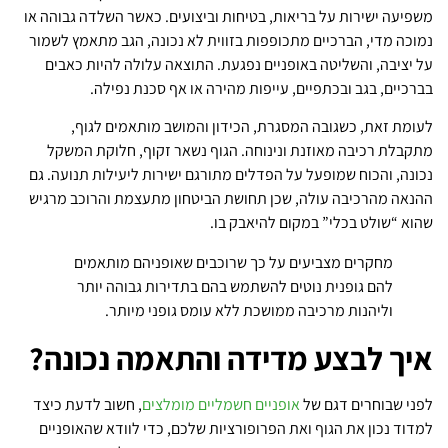
משפיעה ישירות על בריאות, בטיחות וביצועים. כאשר השלדה גבוהה או
נמוכה מדי, הברכיים מתכופפות בזווית לא נכונה, הגב מתאמץ לשמור
על יציבה, והשליטה באופניים נפגעת. התוצאה עלולה להיות כאבים
בברכיים, בגב ובכתפיים, עייפות מהירה או אף סכנת נפילה.
לעומת זאת, כשגובה המסגרת, הכידון והמושב מותאמים לגוף,
מתקבלת רכיבה מאוזנת ונינוחה. הגוף נשאר זקוף, חלוקת המשקל
נכונה, והכוח שמופעל על הפדלים מתורגם ישירות ליעילות תנועה. גם
ההנאה מהרכיבה עולה, שכן תחושת הביטחון מתעצמת והרוכב מרגיש
שהוא “שולט בכלי” במקום להיאבק בו.
מחקרים מצביעים על כך שרוכבים שאופניהם מותאמים
להם גופנית נוטים להשתמש בהם בתדירות גבוהה יותר
וליהנות מרכיבה ממושכת ללא עומס גופני מיותר.
איך לבצע מדידה והתאמה נכונה?
לפני שבוחרים דגם של
אופניים חשמליים מומלצים
, חשוב לדעת כיצד
למדוד נכון את הגוף ואת הפרופורציות שלכם, כדי לוודא שהאופניים