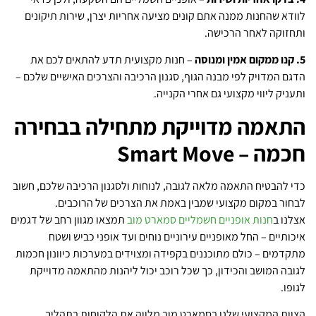
לוודא שהחנות ממנה אתם קונים מציעה אחריות יצרן, שירות תיקונים
ותחזוקה לאחר הרכישה.
5. קנו ממקום אמין ומנוסה
– חנות מקצועית תדע להתאים לכם את
הדגם המדויק לפי מבנה הגוף, סגנון הרכיבה והצרכים האישיים שלכם –
ותעניק ליווי מקצועי גם אחרי הקנייה.
התאמה מדוייקת מתחילה בבחירה
חכמה – Smart Move
כדי להבטיח התאמה מלאה לגובה, לנוחות ולסגנון הרכיבה שלכם, חשוב
לבחור במקום מקצועי שמבין באמת את הצרכים של הרוכבים.
אצלנו ב
חנות אופניים חשמליים סמארט מוב
תמצאו מגוון רחב של דגמים
איכותיים – החל מאופניים עירוניים נוחים ועד אופני כביש ושטח
מתקדמים – כולם מתוכננים בקפידה ומצוידים במערכות כיוונון חכמות
לגובה המושב והכידון, כך שכל רוכב יכול ליהנות מהתאמה מדוייקת
לגופו.
הצוות המקצועי שלנו בסמארט מוב מלווה את הלקוחות בתהליך