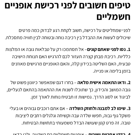
טיפים חשובים לפני רכישת אופניים
חשמליים
לפני שמחליטים על רכישה, חשוב לקחת רגע לבדוק כמה פרטים
שיכולים לעשות את ההבדל בין רכיבה נוחה ובטוחה לבין חוויה מתסכלת.
1. נסו לפני שאתם קונים
– אל תסתמכו רק על טבלאות גובה או המלצות
כלליות. רכיבת מבחן קצרה תעזור לכם להרגיש האם תנוחת הישיבה
טבעית, האם השליטה בכידון קלה, והאם האופניים מרגישים מאוזנים
בזמן בלימה או פנייה.
2. ודאו התאמה אישית מלאה
– בחרו דגם שמאפשר כיוונון פשוט של
גובה המושב והכידון, כך שתוכלו לשנות את ההתאמה בהתאם לנעליים,
לביגוד או לסוג הדרך. גמישות זו תבטיח נוחות לאורך זמן.
3. שימו לב למבנה ולחוזק השלדה
– אם אתם רוכבים גבוהים או בעלי
משקל גוף גבוה, חפשו שלדה עבה וקשיחה וגלגלים רחבים ליציבות
טובה. זה פרט קטן שעושה הבדל משמעותי בתחושת הבטיחות.
4. בדקו אחריות ושירות
– אופניים חשמליים הם השקעה, ולכן כדאי