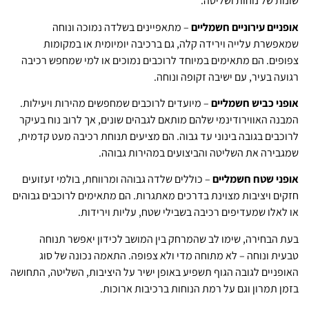
שונות של נוחות ושליטה.
אופניים עירוניים חשמליים
– מתאפיינים בשלדה נמוכה ונוחה
שמאפשרת עלייה וירידה קלה, גם ברכיבה יומיומית או במקומות
צפופים. הם מתאימים במיוחד לרוכבים נמוכים או למי שמחפש רכיבה
רגועה בעיר, עם ישיבה זקופה ונוחה.
אופני כביש חשמליים
– מיועדים לרוכבים שמחפשים מהירות ויעילות.
המבנה האווירודינמי שלהם מותאם לגבהים שונים, אך לרוב נוח בעיקר
לרוכבים בגובה בינוני עד גבוה. הם מציעים תנוחת רכיבה מעט קדמית,
שמגבירה את השליטה והביצועים במהירות גבוהה.
אופני שטח חשמליים
– כוללים שלדה גבוהה ומרווחת, בולמי זעזועים
חזקים ויציבות מצוינת בדרכים מאתגרות. הם מתאימים לרוכבים גבוהים
או לאלו שמעדיפים רכיבה בשבילי שטח, עליות וירידות.
בעת הבחירה, שימו לב שהמרחק בין המושב לכידון יאפשר תנוחה
טבעית ונוחה – לא מתוחה מדי ולא צפופה. התאמה נכונה של סוג
האופניים לגובה הגוף תשפיע באופן ישיר על היציבות, השליטה, התחושה
בזמן תמרון וגם על רמת הנוחות ברכיבות ארוכות.