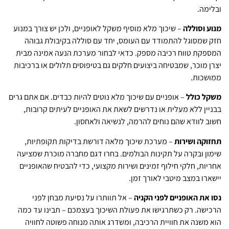
ובלימה.
מנוע וסוללה
– שיכוך מלא מוסיף משקל לאופניים, ולכן יש צורך במנוע
חזק שמסוגל להתמודד עם העומס, יחד עם סוללה בקיבולת גבוהה
המספקת טווח רכיבה מספק. כדאי לבחור מערכת הנעה אמינה מבית
יצרן מוכר, שמבטיחה ביצועים חלקים גם בטיפוסים תלולים או ברכיבות
ממושכות.
משקל כולל
– אופניים עם שיכוך מלא נוטים להיות כבדים. אם אתם גרים
בבניין ללא מעלית או נדרשים לשאת את האופניים לעיתים קרובות,
חשוב לוודא שהם נוחים להרמה, לנשיאה ולאחסון.
תחזוקה ושירות
– מערכת שיכוך מלאה דורשת בדיקות תקופתיות,
שימון ובקרה על תקינות הבולמים. בחרו דגם מחברה מוכרת שמציעה
אחריות, חלקי חילוף זמינים ושירות מקצועי, כדי להבטיח שהאופניים
יישארו במצב מיטבי לאורך זמן.
נסו את האופניים לפני הקניה
– אל תוותרו על נסיעת מבחן לפני
הרכישה. רק כשתרגישו את פעולת השיכוך בעצמכם – תבינו עד כמה
הוא משנה את חוויית הרכיבה, ומשדרג אותה מנוחה פשוטה לחוויה