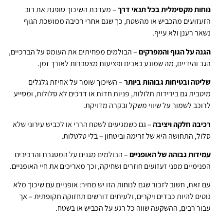
נוחות מקסימלית בכל תנאי דרך
– מערכת השיכוך סופגת את רוב
הזעזועים מהכביש או מהשטח, כך שגם אחרי רכיבה ממושכת הגוף
נשאר רענן ולא עייף.
הגנה על הגוף והמפרקים
– הבולמים מפחיתים את העומס על הברכיים,
הגב והידיים, מה שמונע כאבים ופציעות מצטברות לאורך זמן.
שליטה ובטיחות גבוהות ביותר
– השיכוך שומר על אחיזת גלגלים
מיטבית גם בירידות תלולות, פניות חדות או דרכים לא סלולות, ומסייע
לרוכב לשמור על שיווי משקל ובקרה מדויקת.
רכיבה חלקה ויציבה
– גם כשמגיעים לשטח הררי או לכביש עירוני שלא
סלול, התחושה היא של זרימה וביטחון – בלי טלטלות.
עמידות גבוהה של האופניים
– הבולמים מגנים על המסגרת והרכיבים
הפנימיים מפני זעזועים חוזרים ושחיקה, וכך מאריכים את חיי האופניים.
עם זאת, חשוב לזכור שגם לנוחות הזו יש מחיר: אופניים עם שיכוך מלא
נוטים להיות כבדים ויקרים, ולעיתים דורשים תחזוקה תקופתית – אך
עבור רבים, ההשקעה שווה כל רגע על הכביש או בשטח.