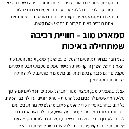
נקו את האופניים באופן סדיר, במיוחד אחרי רכיבה בשטח בוצי או
מאובק – לכלוך יכול להצטבר סביב הבולמים ולגרום לבלאי.
בצעו בדיקה מקצועית תקופתית בחנות מורשית – במיוחד אם
אתם רוכבים לעיתים קרובות בתנאי שטח קשים.
סמארט מוב – חוויית רכיבה
שמתחילה באיכות
כשמדובר בבחירת אופניים חשמליים עם שיכוך מלא, איכות המערכת
והאמינות של היצרן הן קריטיות. רכישה ממקום מקצועי תבטיח שאתם
מקבלים דגם שנבדק בקפדנות, עם בולמים איכותיים, סוללה חזקה
ושירות תחזוקה אמין.
אצלנו בסמארט מוב, תמצאו מגוון רחב של אופניים חשמליים עם שיכוך
מלא, המתאימים לרוכבים בכל הרמות – מהעירוניים ועד לחובבי השטח.
כל דגם נבחר בקפידה כדי להעניק שילוב מושלם של נוחות, ביצועים
ובטיחות. הצוות המנוסה מעניק ייעוץ אישי, עוזר להתאים את הדגם
לגובה, לסגנון הרכיבה ולצרכים שלכם, ומלווה גם לאחר הקנייה עם
שירות ותמיכה מקצועית. כך תוכלו להיות בטוחים שאתם רוכשים