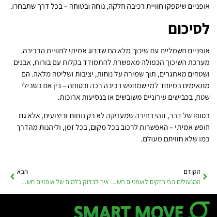
אופניים שיספקו חוויית רכיבה חלקה, נוחה ובטוחה – בכל דרך שתבחרו.
לסיכום
אופניים חשמליים עם שיכוך מלא הם שדרוג אמיתי לחוויית הרכיבה.
מערכת השיכוך הכפולה מאפשרת להתמודד בקלות עם בורות, אבנים
ושטחים מאתגרים, תוך שמירה על נוחות, יציבות ושליטה מלאה. הם
מתאימים במיוחד למי שמחפש רכיבה רכה ובטוחה – בין אם בשבילי
שטח, בכבישים עירוניים משובשים או בנסיעות ארוכות.
בסופו של דבר, זוהי בחירה שמעניקה לא רק נוחות וביצועים, אלא גם
חופש אמיתי – האפשרות לרכוב בכל מקום, בכל זמן, וליהנות מהדרך
כמו שלא חוויתם מעולם.
הקודם
הבא
המנעולים הכי חזקים לאופניים חשמליים – כך תשמרו עליהם באמת מפני גניבה
איך לבדוק בלמים של אופניים חשמליים: שמירה על בטיחות הרכיבה מתחילה כאן