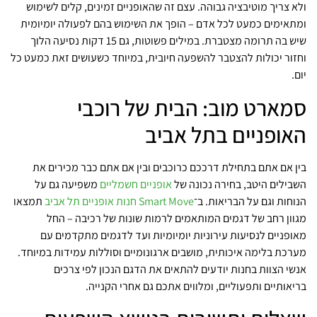
ולא צריך מוטיבציה גבוהה. עצם זה שהאופניים זמינים, קלים לשימוש
ומתאימים כמעט לכל אדם – הופך את השימוש בהם לפעולה יומיומית
שיש בה תרומה מצטברת. במילים פשוטות, גם 15 דקות נסיעה הלוך
וחזור יכולות להצטבר להשפעה חיובית, במיוחד כשעושים זאת כמעט כל
יום.
סמארט מוב: הבית של רוכבי
האופניים בתל אביב
בין אם אתם בתחילת דרככם כרוכבים ובין אם אתם כבר מכירים את
השבילים היטב, בחירה נכונה של
אופניים חשמליים
משפיעה גם על
הנוחות וגם על הבריאות. ב־
Smart Move חנות אופניים תל אביב
תמצאו
מגוון רחב של דגמים המותאמים לרמות שונות של רכיבה – החל
מאופניים לנסיעות עירוניות יומיומיות ועד לדגמים מתקדמים עם
מערכת בלימה איכותית, מושבים ארגונומיים וסוללות עמידות במיוחד.
אנשי הצוות בחנות יודעים להתאים את הדגם הנכון לפי צרכים
בריאותיים ותפעוליים, ומלווים אתכם גם אחרי הקנייה.