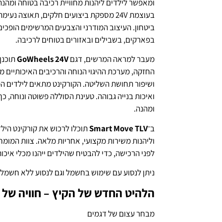
ומאפשר לילדים ליהנות מחוויית רכיבה בטוחה ומה
בעוצמת 24V מספקת ביצועים חלקים, תאוצה 
ביטחון. העיצוב המודרני והצבעים המרשימים הופכי
בפארקים, בשבילים ובאזורים בטוחים לרכיבה.
מעבר למראה המרשים, דגם
GoWheels 24V
תוכנן
החזקה, מערכת ההיגוי הנוחה והרכיבים האיכותיים מב
ושיפור תחושת השליטה. הקורקינט מתאים לילדים ה
ואיכות בנייה גבוהה. טעינת הסוללה פשוטה ונוחה, כ
ומהנה.
ב־
Smart Move TLV
תוכלו לרכוש את קורקינט היל
וליהנות משירות מקצועי, אחריות מלאה. צוות המומח
לפני הרכישה, כדי להבטיח שהילדים ייהנו מכלי איכותי
ניתן לנסוע עם שימוש בחשמל וגם לנסוע ללא חשמל
הלהיט החדש של הקיץ – חוויה של
מבחר עצום של דגמים