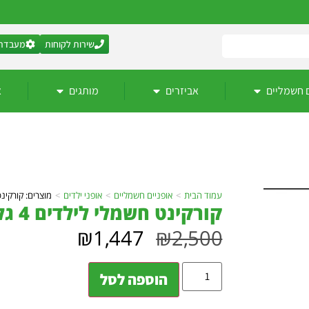
שירות לקוחות
מעבדת 
 חשמליים
אביזרים
מותגים
א
עמוד הבית
>
אופניים חשמליים
>
אופני ילדים
>
מוצרים: קורקינט חשמלי לילדים 
קורקינט חשמלי לילדים 4 גלגלים גו ווילס GoWheels 24V
₪
1,447
₪
2,500
הוספה לסל