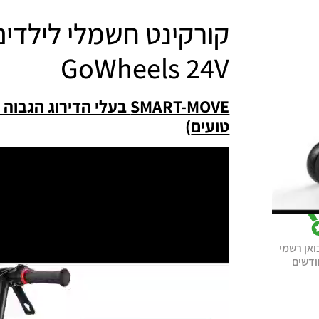
GoWheels 24V
SMART-MOVE
בעלי הדירוג הגבוה 
טועים
)
נגן
וידאו
ואן רשמי