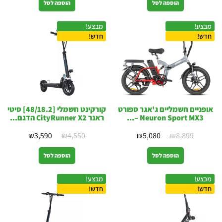
הוספה לסל
הוספה לסל
מבצע!
מבצע!
חדש!
חדש!
אופניים חשמליים ג'אגר ספורט
קורקינט חשמלי [48/18.2] סיטי
Neuron Sport MX3 –...
ראנר CityRunner X2 הדגם...
₪
3,590
₪
4,550
₪
5,080
₪
8,899
הוספה לסל
הוספה לסל
מבצע!
מבצע!
חדש!
חדש!