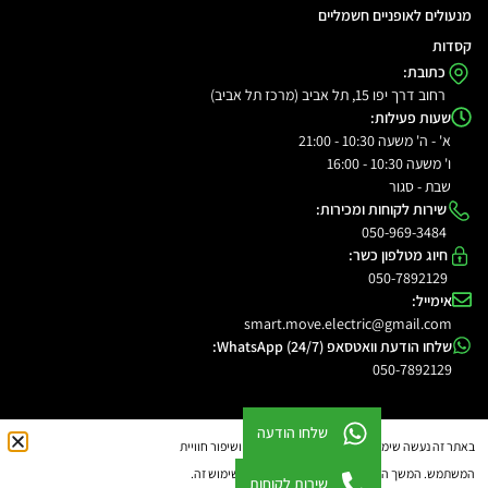
מנעולים לאופניים חשמליים
קסדות
כתובת:
רחוב דרך יפו 15, תל אביב (מרכז תל אביב)
שעות פעילות:
א' - ה' משעה 10:30 - 21:00
ו' משעה 10:30 - 16:00
שבת - סגור
שירות לקוחות ומכירות:
050-969-3484
חיוג מטלפון כשר:
050-7892129
אימייל:
smart.move.electric@gmail.com
שלחו הודעת וואטסאפ WhatsApp (24/7):
050-7892129
שלחו הודעה
© כל הזכויות שמורות. סמארט מוב 2026
באתר זה נעשה שימוש בעוגיות לצורך תפעול תקין ושיפור חוויית
המשתמש. המשך השימוש באתר מהווה הסכמה לשימוש זה.
שירות לקוחות
מיתוג
,
שיווק
ובניית אתרי אינטרנט