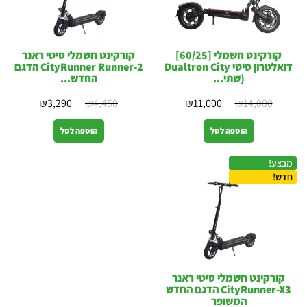
קורקינט חשמלי [60/25]
קורקינט חשמלי סיטי ראנר
דואלטרון סיטי Dualtron City
CityRunner Runner-2 הדגם
(שתי...
החדש...
₪
3,290
₪
4,450
₪
11,000
₪
14,000
הוספה לסל
הוספה לסל
מבצע!
חדש!
קורקינט חשמלי סיטי ראנר
CityRunner-X3 הדגם החדש
המשופר