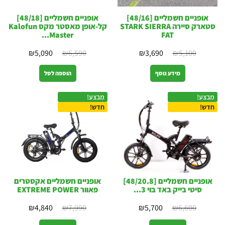
אופניים חשמליים [48/16]
אופניים חשמליים [48/18]
סטארק סיירה STARK SIERRA
קל-אופן מאסטר מקס Kalofun
Master...
FAT
₪
5,090
₪
6,590
₪
3,690
₪
5,100
מידע נוסף
הוספה לסל
מבצע!
מבצע!
חדש!
חדש!
אופניים חשמליים [48/20.8]
אופניים חשמליים אקסטרים
סיטי בייק באד בוי 3...
פאוור EXTREME POWER
₪
4,840
₪
7,990
₪
5,700
₪
6,600